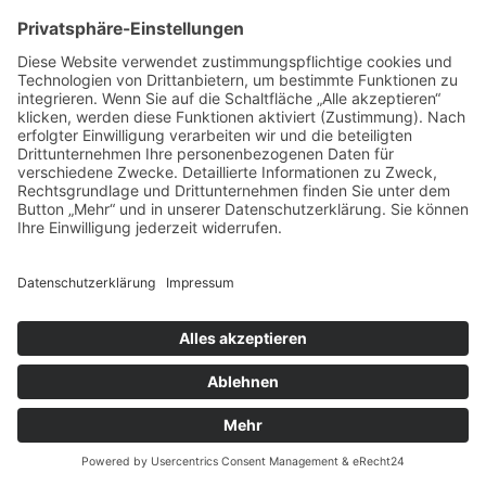
Anwendern zur
Augengesundheit, sondern
auch Studien, die eine
Wirkung auf die Augen
belegen – sowohl bei
Augenleiden...
11:52 /
Astaxanthin
Share