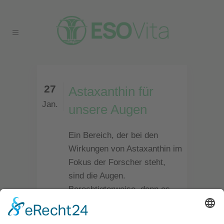
27
Astaxanthin für
Jan.
unsere Augen
Ein Bereich, der bei den
Wirkungen von Astaxanthin im
Fokus der Forscher steht,
sind die Augen.
Berechtigterweise, denn es
gibt nicht nur eine Reihe von
positiven Erfahrungen von