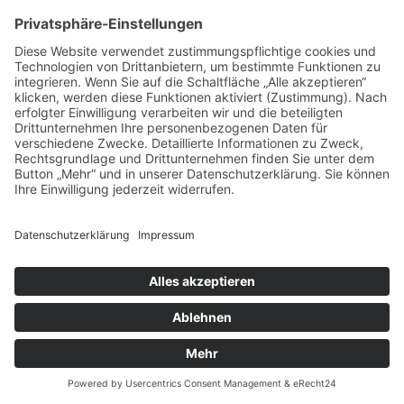
was Antioxidantien und ihre
Schutzfunktion ausmacht. In
vielen Berichten und
Infotexten über die
„Ursachen“ von
Erkrankungen...
16:32 /
Astaxanthin
Share