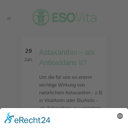
29
Astaxanthin – als
Jan.
Antioxidans II?
Um die für uns so enorm
wichtige Wirkung von
natürlichem Astaxanthin - z.B.
in VitalAstin oder BiuAstin -
als Antioxidans zu verstehen
liefern wir Ihnen mit diesem
Artikel einige Grundlagen,