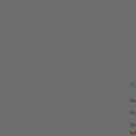
A
As
As
Si
be