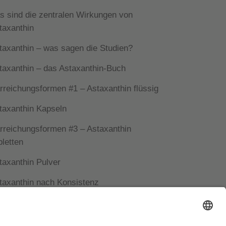
s sind die zentralen Wirkungen von
taxanthin
taxanthin – was sagen die Studien?
taxanthin – das Astaxanthin-Buch
rreichungsformen #1 – Astaxanthin flüssig
taxanthin Kapseln
rreichungsformen #3 – Astaxanthin
bletten
taxanthin Pulver
taxanthin nach Konsistenz
taxanthin für unsere Augen
rkungsvielfalt von Astaxanthin