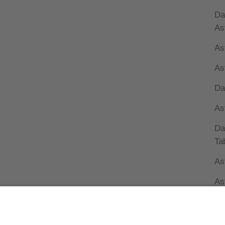
Da
As
As
As
Da
As
Da
Ta
As
As
As
Wi